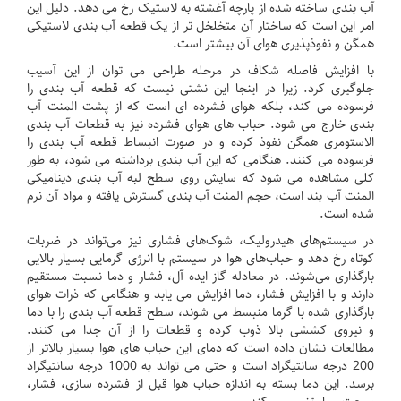
آب بندی ساخته شده از پارچه آغشته به لاستیک رخ می دهد.
دلیل این
امر این است که ساختار آن متخلخل تر از یک قطعه آب بندی لاستیکی
همگن و نفوذپذیری هوای آن بیشتر است.
با افزایش فاصله شکاف در مرحله طراحی می توان از این آسیب
جلوگیری کرد.
زیرا در اینجا این نشتی نیست که قطعه آب بندی را
فرسوده می کند، بلکه هوای فشرده ای است که از پشت المنت آب
بندی خارج می شود.
حباب های هوای فشرده نیز به قطعات آب بندی
الاستومری همگن نفوذ کرده و در صورت انبساط قطعه آب بندی را
فرسوده می کنند.
هنگامی که این آب بندی برداشته می شود، به طور
کلی مشاهده می شود که سایش روی سطح لبه آب بندی دینامیکی
المنت آب بند است، حجم المنت آب بندی گسترش یافته و مواد آن نرم
شده است.
در سیستم‌های هیدرولیک، شوک‌های فشاری نیز می‌تواند در ضربات
کوتاه رخ دهد و حباب‌های هوا در سیستم با انرژی گرمایی بسیار بالایی
بارگذاری می‌شوند.
در معادله گاز ایده آل، فشار و دما نسبت مستقیم
دارند و با افزایش فشار، دما افزایش می یابد و هنگامی که ذرات هوای
بارگذاری شده با گرما منبسط می شوند، سطح قطعه آب بندی را با دما
و نیروی کششی بالا ذوب کرده و قطعات را از آن جدا می کنند.
مطالعات نشان داده است که دمای این حباب های هوا بسیار بالاتر از
200 درجه سانتیگراد است و حتی می تواند به 1000 درجه سانتیگراد
برسد.
این دما بسته به اندازه حباب هوا قبل از فشرده سازی، فشار،