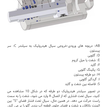
AB: دریچه های ورودی-خروجی سیال هیدرولیک به سیلندر C: سر
پیستون
D: گلویی
E: شفت یا میل کروم
F: گاید
G: پکینگ گلویی
H: دو طرفه پیستون
I: گردگیر گلویی
S: فاصله بین شفت و گاید
در تصویر سیلندر هیدرولیک دو طرفه که در شکل 10 مشاهده می
کنید، سیال تحت فشاری که از اتصال A وارد می شود، شفت را به سمت
راست حرکت می دهد.
در همین حال، سیال تحت فشار فضای "S" بین
المنت یاتاقان و شفت و فضای جلوی قطعه آب بندی گلو را پر می کند.