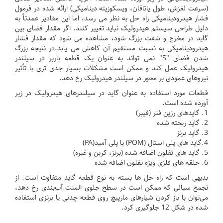
(سرعت لغزش، طول یاتاقان، ویسکوزیته دینامیکی) ارائه شده در فرمول
فشار هیدرودینامیکی راه حل به نظر می رسد، اما این مقادیر عمدتاً به
دلیل طراحی سیستم هیدرولیک نباید تغییر کنند.
اگر مقدار فضای بین
گاید در مخرج و شفت بزرگ شود، مشاهده می شود که مقدار فشار
هیدرودینامیکی به نسبت مستقیم آن کاهش می یابد.
در نتیجه بزرگ
شدن فضای "S" نمی تواند به عنوان یک قطعه باربر در سیلندر
هیدرولیک عمل کند و ممکن است مشکلات بسیار جدی تری با تأثیر
نیروهای عمودی بر محور در سیلندر هیدرولیک رخ دهد.
قطعات مورد استفاده به عنوان گاید در سیلندرهای هیدرولیک در زیر
آورده شده است.
1. گایدهای رزین فنر (فیبر)
2. گاید ریخته شده
3. گاید برنز
4.گاید های پلی استال (POM) یا پلی آمید(PA)
5. گاید های تفلون اضافه شده (برنز، کربن و غیره)
6. حلقه های فلزی ویژه تفلون اضافه شده
بدیهی است که راه حل ها بسته به نوع قطعه گاید متفاوت است.
از
تجمع سیالی که ممکن است در سطح جلوی المنت آب‌بندی رخ دهد،
می‌توان با باز کردن شیارهای مارپیچ روی قطعه چدنی یا برنزی استفاده
شده در شکل 12 جلوگیری کرد.