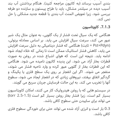
بندی آسیب برساند (به کاتیون مراجعه کنید).
هنگام برداشتن آب بند
آسیب دیده در سیلندر مشکل، باید با طراح پیستون و سازنده دو طرفه
بررسی شود.
زیرا تعویض المنت آب بندی با قطعه جدید مشکلی را حل
نمی کند.
7.1.3.
کاویتاسیون
هنگامی که یک سیال تحت فشار از یک گلویی، به عنوان مثال یک شیر
عبور می کند، سرعت سیال افزایش می یابد.
بر اساس معادله برنولی،
(Pst+Pdyn = ثابت) هنگامی که فشار دینامیکی به دلیل سرعت افزایش
می یابد، کاهش فشار استاتیک ممکن است تا زمانی که خلاء ایجاد شود
ادامه یابد.
نتیجه این است که هوای اشباع شده در روغن به صورت
قطرات بخار آزاد می شود.
این پدیده کاتیون نامیده می شود.
هنگامی
که این قطرات بخار از گلویی عبور کرده و وارد ناحیه فشار می شوند،
منفجر می شوند.
اگر این انفجار بر روی یک سطح فلزی یا پکینگ و
گردگیر اتفاق بیفتد، نیروهای زیادی که در انفجار ایجاد می شود، سطوح
آنها را تخریب می کند.
به این حالت فرسایش جریان سریع می گویند.
در سیستم هایی که با روغن هیدرولیک کار می کنند، امکان کاویتاسیون
بسیار کم است، زیرا فشار بخار روغن بسیار کم است (1.5-2.5 torr)
می تواند برای ساییدن حتی سطوح کافی باشد.
0.3 بار است و انرژی آزاد شده می تواند حتی برای خوردگی سطوح فلزی
کافی باشد.