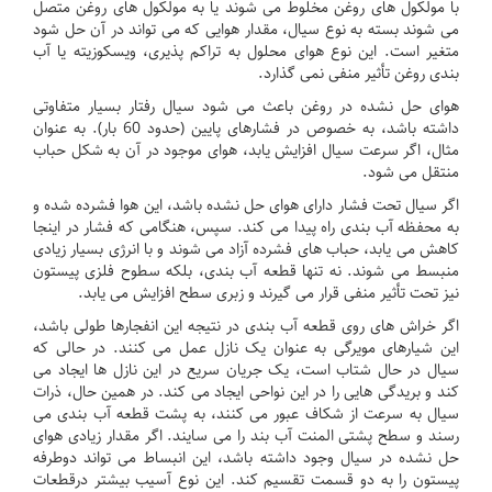
با مولکول های روغن مخلوط می شوند یا به مولکول های روغن متصل
می شوند
بسته به نوع سیال، مقدار هوایی که می تواند در آن حل شود
متغیر است.
این نوع هوای محلول به تراکم پذیری، ویسکوزیته یا آب
بندی روغن تأثیر منفی نمی گذارد.
هوای حل نشده در روغن باعث می شود سیال رفتار بسیار متفاوتی
داشته باشد، به خصوص در فشارهای پایین (حدود 60 بار).
به عنوان
مثال، اگر سرعت سیال افزایش یابد، هوای موجود در آن به شکل حباب
منتقل می شود.
اگر سیال تحت فشار دارای هوای حل نشده باشد، این هوا فشرده شده و
به محفظه آب بندی راه پیدا می کند.
سپس، هنگامی که فشار در اینجا
کاهش می یابد، حباب های فشرده آزاد می شوند و با انرژی بسیار زیادی
منبسط می شوند.
نه تنها قطعه آب بندی، بلکه سطوح فلزی پیستون
نیز تحت تأثیر منفی قرار می گیرند و زبری سطح افزایش می یابد.
اگر خراش های روی قطعه آب بندی در نتیجه این انفجارها طولی باشد،
این شیارهای مویرگی به عنوان یک نازل عمل می کنند.
در حالی که
سیال در حال شتاب است، یک جریان سریع در این نازل ها ایجاد می
کند و بریدگی هایی را در این نواحی ایجاد می کند.
در همین حال، ذرات
سیال به سرعت از شکاف عبور می کنند، به پشت قطعه آب بندی می
رسند و سطح پشتی المنت آب بند را می سایند.
اگر مقدار زیادی هوای
حل نشده در سیال وجود داشته باشد، این انبساط می تواند دوطرفه
پیستون را به دو قسمت تقسیم کند.
این نوع آسیب بیشتر درقطعات