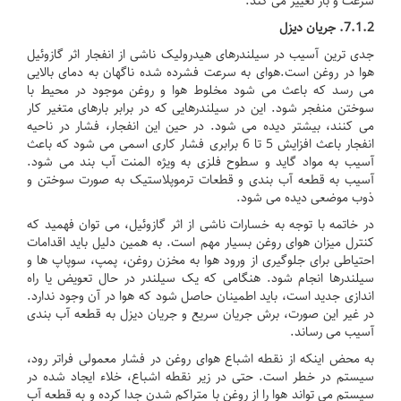
سرعت و بار تغییر می کند.
7.1.2.
جریان دیزل
جدی ترین آسیب در سیلندرهای هیدرولیک ناشی از انفجار اثر گازوئیل
هوا در روغن است.
هوای به سرعت فشرده شده ناگهان به دمای بالایی
می رسد که باعث می شود مخلوط هوا و روغن موجود در محیط با
سوختن منفجر شود.
این در سیلندرهایی که در برابر بارهای متغیر کار
می کنند، بیشتر دیده می شود.
در حین این انفجار، فشار در ناحیه
انفجار باعث افزایش 5 تا 6 برابری فشار کاری اسمی می شود که باعث
آسیب به مواد گاید و سطوح فلزی به ویژه المنت آب بند می شود.
آسیب به قطعه آب بندی و قطعات ترموپلاستیک به صورت سوختن و
ذوب موضعی دیده می شود.
در خاتمه با توجه به خسارات ناشی از اثر گازوئیل، می توان فهمید که
کنترل میزان هوای روغن بسیار مهم است.
به همین دلیل باید اقدامات
احتیاطی برای جلوگیری از ورود هوا به مخزن روغن، پمپ، سوپاپ ها و
سیلندرها انجام شود.
هنگامی که یک سیلندر در حال تعویض یا راه
اندازی جدید است، باید اطمینان حاصل شود که هوا در آن وجود ندارد.
در غیر این صورت، برش جریان سریع و جریان دیزل به قطعه آب بندی
آسیب می رساند.
به محض اینکه از نقطه اشباع هوای روغن در فشار معمولی فراتر رود،
سیستم در خطر است.
حتی در زیر نقطه اشباع، خلاء ایجاد شده در
سیستم می تواند هوا را از روغن با متراکم شدن جدا کرده و به قطعه آب