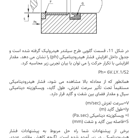
در شکل 11، قسمت گلویی طرح سیلندر هیدرولیک گرفته شده است و
جدول داخل افزایش فشار هیدرودینامیکی (ph) را نشان می دهد.
مقدار
افزایشی با تکرار حرکت را می توان با بیان تجربی زیر محاسبه کرد.
Ph= 6V.LY.1/S2
همانطور که از معادله بالا مشاهده می شود، فشار هیدرودینامیکی
مستقیماً تحت تأثیر سرعت لغزش، طول گاید، ویسکوزیته دینامیکی
سیال و مقدار فضای بین شفت و گاید قرار دارد.
V=سرعت لغزش (m/sec)
Iy=طول گاید (m)
I= ویسکوزیته دینامیکی (Pa.sec)
S=فاصله بین گاید و شفت (mm)
برخی از پیشنهادات شما راه حل مربوط به پیشنهادات فشار
هیدرودینامیکی در زیر آورده شده است.
اگرچه کاهش مقادیر عددی