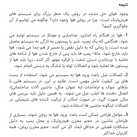
نتیجه
وجود هوای حل نشده در روغن یک خطر بزرگ برای سیستم های
هیدرولیک است.
چرا در روغن هوا وجود دارد؟
چگونه می توانیم از آن
جلوگیری کنیم؟
1.
هوا در هنگام راه اندازی، جداسازی و مونتاژ در سیستم تولید می
شود.
هنگامی که یک پمپ، شیر یا پیستون به تازگی به سیستم متصل
شده است، یا زمانی که به دلیل نقص یا تعمیر از هم جدا می شود، هوا
باید خارج شود.
مثلا؛
پمپ ها باید پس از خارج شدن هوا از شاخه های
تخلیه با چرخاندن دستی شفت یا قرقره موتور کار کنند، زیرا باید هوا از
پیستون ها تخلیه شود و اتصالات لوله یا شلنگ به درستی انجام شود.
2.
اتصالات شل باعث ورود هوا به سیستم می شود.
استفاده از بست
های بی کیفیت عامل مهمی است.
علاوه بر این، در سیستم هایی با
بارهای شوک و ارتعاشات (به عنوان مثال، ماشین آلات ساختمانی)،
اتصال دهنده ها اغلب شل می شوند.
به همین دلیل باید بررسی های
مکرر صورت گیرد، در صورت امکان از ترکیب کننده های شیمیایی در
اتصالات اینگونه ماشین ها استفاده شود.
3.
عوامل طراحی ممکن است باعث ورود هوا به روغن شوند.
بسیاری از
طراحان ماشین در حجم مخزن هیدرولیک و محل پمپ به دلیل
مشکلات فضایی در حداقل ابعاد کار می کنند.
حجم مخزن روغن، همه
کاربران حداکثر.