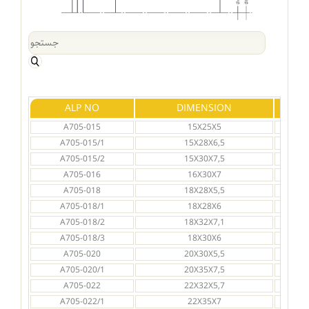
ALP NO
DIMENSION
Ød
A705-015
15X25X5
15
A705-015/1
15X28X6,5
15
A705-015/2
15X30X7,5
15
A705-016
16X30X7
16
A705-018
18X28X5,5
18
A705-018/1
18X28X6
18
A705-018/2
18X32X7,1
18
A705-018/3
18X30X6
18
A705-020
20X30X5,5
20
A705-020/1
20X35X7,5
20
A705-022
22X32X5,7
22
A705-022/1
22X35X7
22